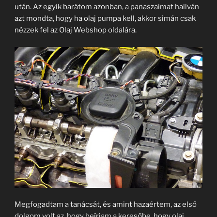
után. Az egyik barátom azonban, a panaszaimat hallván
azt mondta, hogy ha olaj pumpa kell, akkor simán csak
nézzek fel az Olaj Webshop oldalára.
Megfogadtam a tanácsát, és amint hazaértem, az első
dolgom volt az, hogy beírjam a keresőbe, hogy olaj