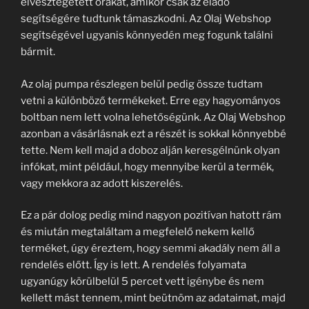
elvesztegetett órákat, amikor csak az eladó
segítségére tudtunk támaszkodni. Az Olaj Webshop
segítségével ugyanis könnyedén meg fogunk találni
bármit.
Az olaj pumpa részlegen belül pedig össze tudtam
vetni a különböző termékeket. Erre egy hagyományos
boltban nem lett volna lehetőségünk. Az Olaj Webshop
azonban a vásárlásnak ezt a részét is sokkal könnyebbé
tette. Nem kell majd a doboz alján keresgélnünk olyan
infókat, mint például, hogy mennyibe kerül a termék,
vagy mekkora az adott kiszerelés.
Ez a pár dolog pedig mind nagyon pozitívan hatott rám
és miután megtaláltam a megfelelő nekem kellő
terméket, úgy éreztem, hogy semmi akadály nem áll a
rendelés előtt. Így is lett. A rendelés folyamata
ugyanúgy körülbelül 5 percet vett igénybe és nem
kellett mást tennem, mint beütnöm az adataimat, majd