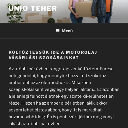
Tartalomhoz
UNIO TEHER
blog
Menü
KÖLTÖZTESSÜK IDE A MOTOROLAJ
VÁSÁRLÁSI SZOKÁSAINKAT
Az utóbbi pár évben rengetegszer költöztem. Furcsa
belegondolni, hogy mennyire hozzá tud szokni az
ember ehhez az életmódhoz is. Miközben
középiskolásként végig egy helyen laktam… Ez azonban
a jelenlegi felnőtt életnek egy szinte kikerülhetetlen
része. Hiszen ha az ember albérletben lakik, akkor
sosem lehet biztos abban, hogy itt is maradhat
huzamosabb ideig. Én is pont ezért jártam meg annyi
lakást az utóbbi pár évben.