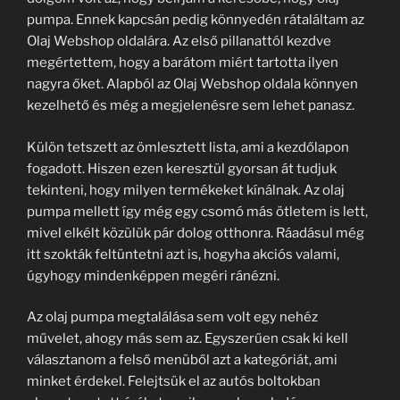
pumpa. Ennek kapcsán pedig könnyedén rátaláltam az
Olaj Webshop oldalára. Az első pillanattól kezdve
megértettem, hogy a barátom miért tartotta ilyen
nagyra őket. Alapból az Olaj Webshop oldala könnyen
kezelhető és még a megjelenésre sem lehet panasz.
Külön tetszett az ömlesztett lista, ami a kezdőlapon
fogadott. Hiszen ezen keresztül gyorsan át tudjuk
tekinteni, hogy milyen termékeket kínálnak. Az olaj
pumpa mellett így még egy csomó más ötletem is lett,
mivel elkélt közülük pár dolog otthonra. Ráadásul még
itt szokták feltüntetni azt is, hogyha akciós valami,
úgyhogy mindenképpen megéri ránézni.
Az olaj pumpa megtalálása sem volt egy nehéz
művelet, ahogy más sem az. Egyszerűen csak ki kell
választanom a felső menüből azt a kategóriát, ami
minket érdekel. Felejtsük el az autós boltokban