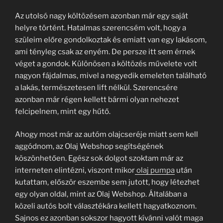
Az utolsó nagy költözésem azonban már egy saját
helyre történt. Hatalmas szerencsém volt, hogy a
szüleim előre gondolkoztak és emiatt van egy lakásom,
ami tényleg csak az enyém. De persze itt sem érnek
véget a gondok. Különösen a költözés művelete volt
nagyon fájdalmas, mivel a negyedik emeleten található
a lakás, természetesen lift nélkül. Szerencsére
azonban már régen kellett bármi olyan nehezet
felcipelnem, mint egy hűtő.
Ahogy most már az autóm olajcseréje miatt sem kell
aggódnom, az Olaj Webshop segítségének
köszönhetően. Egész sok dolgot szoktam már az
interneten elintézni, viszont mikor
olaj pumpa
után
kutattam, először eszembe sem jutott, hogy létezhet
egy olyan oldal, mint az Olaj Webshop. Általában a
közeli autós bolt választékára kellett hagyatkoznom.
Sajnos ez azonban sokszor hagyott kívánni valót maga