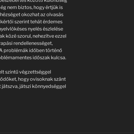
beszédértés közötti különbség
még nem biztos, hogy értjük is
ehézséget okozhat az olvasás
kértői szerint tehát érdemes
ni nyelvlökéses nyelés észlelése
ak közé szorul, nehezítve ezzel
arapási rendellenességet,
 A problémák időben történő
roblémamentes időszak kulcsa.
lt szintű végzettséggel
klődőket, hogy ovisoknak szánt
 játszva, játszi könnyedséggel