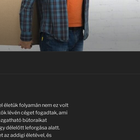
l életük folyamán nem ez volt
ltók lévén céget fogadtak, ami
ozgatható bútoraikat
gy délelőtt leforgása alatt.
 az addigi életével, és