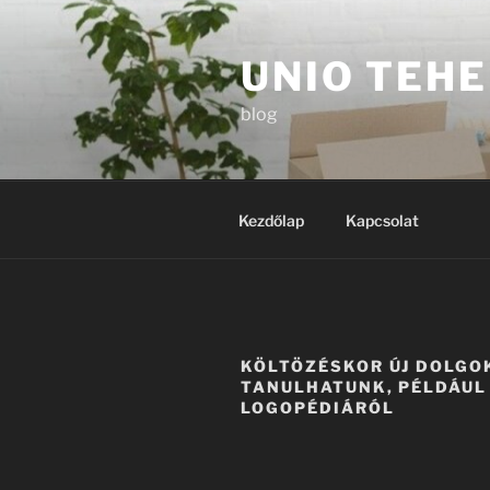
Tartalomhoz
UNIO TEH
blog
Kezdőlap
Kapcsolat
KÖLTÖZÉSKOR ÚJ DOLGOK
TANULHATUNK, PÉLDÁUL
LOGOPÉDIÁRÓL