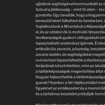
ujjbábok segítségével kommunikált az o
Szóval a játékosság – mint fő elem – tov
gondolta. Úgy tanulták, hogy a kisgyerm
keresztül lehet felkelteni és fenntartan
foglalkozások a Mosolykulcs Képességf
el, és az oldalon ők is motiváló tényezők
tevékenységek gyakori váltogatását eme
tapasztalható eredményt ígérnek. Érdem
artikulációs zavarok, pöszeség, beszéd
zavarai esetén, de segítségükkel megelőz
ovis korban tapasztalhatók a diszlexia j
terápiának köszönhetően, mire az iskolá
a háttérképességek megerősítése által 
Hogyan fejleszthetők a háttérképessége
gyerek? Ilyenkor a téri tájékozódást mell
figyelmet az emlékezetet és a memóriát 
és a tartalmas beszédet próbálják formá