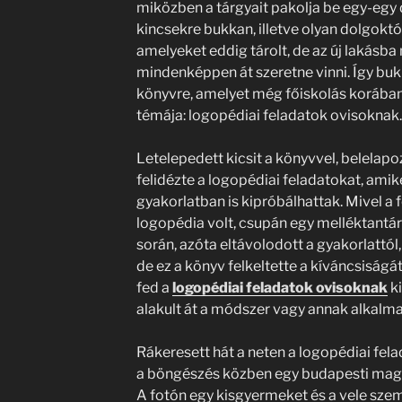
miközben a tárgyait pakolja be egy-egy 
kincsekre bukkan, illetve olyan dolgok
amelyeket eddig tárolt, de az új lakásba
mindenképpen át szeretne vinni. Így bu
könyvre, amelyet még főiskolás korában 
témája: logopédiai feladatok ovisoknak.
Letelepedett kicsit a könyvvel, belelapo
felidézte a logopédiai feladatokat, ami
gyakorlatban is kipróbálhattak. Mivel a 
logopédia volt, csupán egy melléktantá
során, azóta eltávolodott a gyakorlattó
de ez a könyv felkeltette a kíváncsiságá
fed a
logopédiai feladatok ovisoknak
ki
alakult át a módszer vagy annak alkalm
Rákeresett hát a neten a logopédiai fela
a böngészés közben egy budapesti magán
A fotón egy kisgyermeket és a vele szem