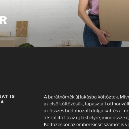
ER
AT IS
A barátnőmék új lakásba költöztek. Mive
 A
az első költözésük, tapasztalt otthonvá
az összes bedobozolt dolgaikat, és a m
átszállította az új lakhelyre, mindössze e
Költözéskor az ember kicsit számot is vet