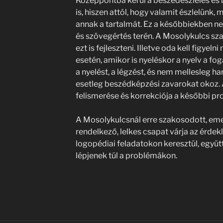
Középpontba kerül a beszédészlelés és 
is, hiszen attól, hogy valamit észlelünk, 
annak a tartalmát. Ez a későbbiekben n
és szövegértés terén. A Mosolykulcs sza
ezt is fejleszteni. Illetve oda kell figyel
esetén, amikor is nyeléskor a nyelv a fog
a nyelést, a légzést, és nem mellesleg h
esetleg beszédképzési zavarokat okoz.
felismerése és korrekciója a későbbi p
A Mosolykulcsnál erre szakosodott, eme
rendelkező, lelkes csapat várja az érde
logopédiai feladatokon keresztül, együtt
lépjenek túl a problémákon.