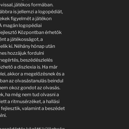
vissal, játékos formában.
ábbra is jellemzi a logopédiát,
ekek figyelmét a játékon
i. A magán logopédiai
ejlesztő Központban érhetők
ént a játékosságot, a
lik ki. Néhány hónap után
es hozzájuk fordulni
megértés, beszédészlelés
hető a diszlexia is. Ha már
elei, akkor a megelőzésnek és a
ban az olvasástanulás beindul
nem okoz gondot az olvasás.
k, ha még nem tud olvasni a
ett a ritmusérzéket, a hallási
fejlesztik, valamint a beszédet
lni.