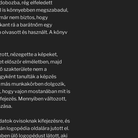
dobozba, rég elfeledett
tól is könnyebben megszabadul,
 már nem biztos, hogy
kkant rá a barátnőm egy
olvasott és használt. A könyv
zott, nézegette a képeket,
ket először elméletben, majd
fő szakterülete nem a
rgyként tanulták a képzés
l, más munkakörben dolgozik,
t, hogy vajon mostanában mit is
fejezés. Mennyiben változott,
azása.
datok ovisoknak kifejezésre, és
 logopédia oldalára jutott el.
ben ülő logopédust látott, aki